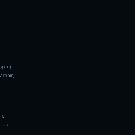
pop-up
aranir;
z e-
kodu