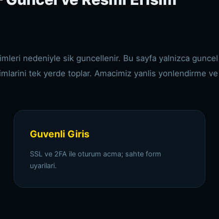
simleri nedeniyle sik guncellenir. Bu sayfa yalnizca guncel
adimlarini tek yerde toplar. Amacimiz yanlis yonlendirme v
Guvenli Giris
SSL ve 2FA ile oturum acma; sahte form
uyarilari.