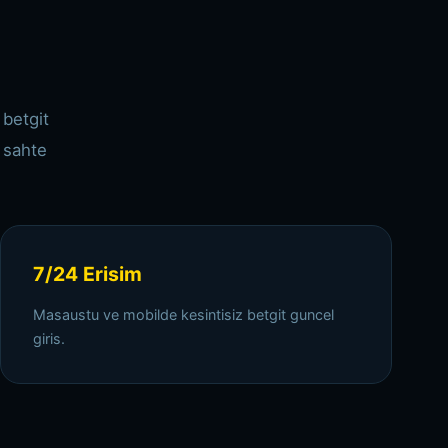
 betgit
e sahte
7/24 Erisim
Masaustu ve mobilde kesintisiz betgit guncel
giris.