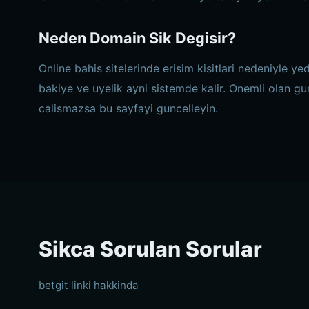
Neden Domain Sik Degisir?
Online bahis sitelerinde erisim kisitlari nedeniyle y
bakiye ve uyelik ayni sistemde kalir. Onemli olan gu
calismazsa bu sayfayi guncelleyin.
Sikca Sorulan Sorular
betgit linki hakkinda