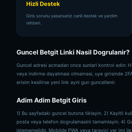
Hizli Destek
Giris sorunu yasarsaniz canli destek ve yardim
rehberi.
Guncel Betgit Linki Nasil Dogrulanir?
Guncel adresi acmadan once sunlari kontrol edin: HT
veya indirme dayatmasi olmamasi, uye girisinde 2FA s
erisim kesilirse yeni link ayni gun guncellenir.
Adim Adim Betgit Giris
1) Bu sayfadaki guncel butona tiklayin. 2) Kayitli kull
posta veya telefon dogrulamasini tamamlayin. 4) Guv
istememelidir. Mobilde PWA veya tarayici yer imi ile h