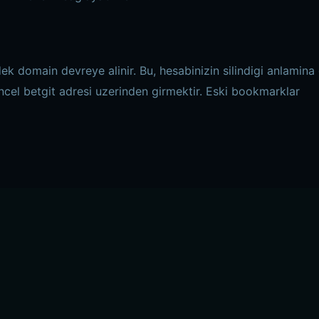
edek domain devreye alinir. Bu, hesabinizin silindigi anlamina
ncel betgit adresi uzerinden girmektir. Eski bookmarklar