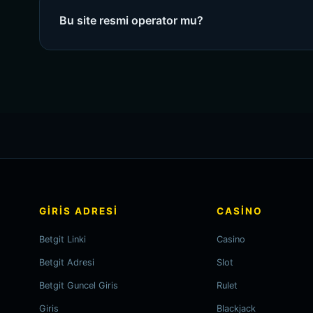
Bu site resmi operator mu?
Bu sayfa guncel erisim rehberidir. Hesap islemleri Betg
GIRIS ADRESI
CASINO
Betgit Linki
Casino
Betgit Adresi
Slot
Betgit Guncel Giris
Rulet
Giris
Blackjack