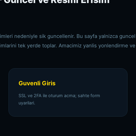
simleri nedeniyle sik guncellenir. Bu sayfa yalnizca guncel
adimlarini tek yerde toplar. Amacimiz yanlis yonlendirme v
Guvenli Giris
SSL ve 2FA ile oturum acma; sahte form
uyarilari.