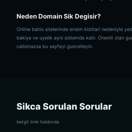
Neden Domain Sik Degisir?
Online bahis sitelerinde erisim kisitlari nedeniyle y
bakiye ve uyelik ayni sistemde kalir. Onemli olan gu
calismazsa bu sayfayi guncelleyin.
Sikca Sorulan Sorular
betgit linki hakkinda