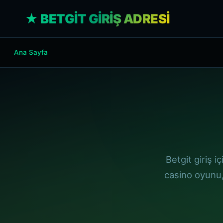
★ BETGİT GİRİŞ ADRESİ
Ana Sayfa
Betgit giriş
casino oyunu, 