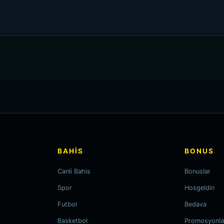
it platformu uzerinden yurutulur.
BAHIS
BONUS
Canli Bahis
Bonuslar
Spor
Hosgeldin
Futbol
Bedava
Basketbol
Promosyonla