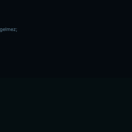
 gelmez;