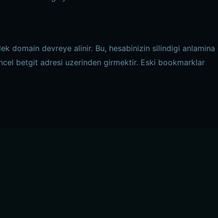
edek domain devreye alinir. Bu, hesabinizin silindigi anlamina
ncel betgit adresi uzerinden girmektir. Eski bookmarklar