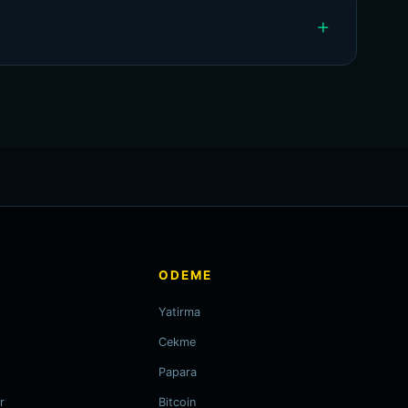
ODEME
Yatirma
Cekme
Papara
r
Bitcoin