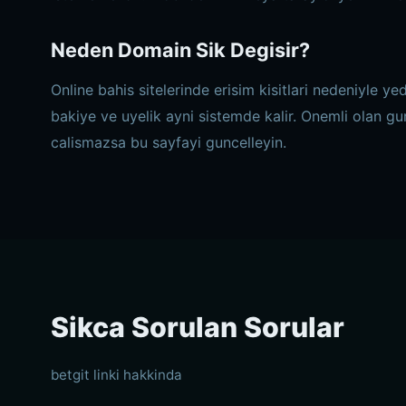
Neden Domain Sik Degisir?
Online bahis sitelerinde erisim kisitlari nedeniyle y
bakiye ve uyelik ayni sistemde kalir. Onemli olan gu
calismazsa bu sayfayi guncelleyin.
Sikca Sorulan Sorular
betgit linki hakkinda