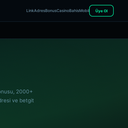
Link
Adres
Bonus
Casino
Bahis
Mobil
Üye Ol
bonusu, 2000+
dresi ve betgit