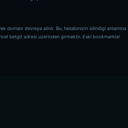
edek domain devreye alinir. Bu, hesabinizin silindigi anlamina
ncel betgit adresi uzerinden girmektir. Eski bookmarklar