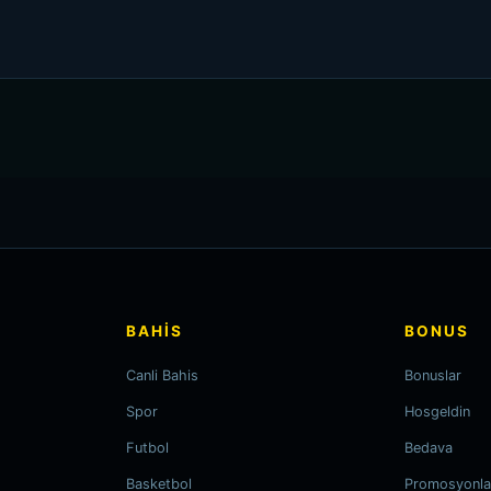
it platformu uzerinden yurutulur.
BAHIS
BONUS
Canli Bahis
Bonuslar
Spor
Hosgeldin
Futbol
Bedava
Basketbol
Promosyonla