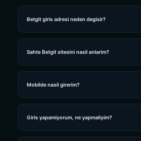
Betgit giris adresi neden degisir?
Erisim kisitlari nedeniyle yedek domain devreye alinir. U
Sahte Betgit sitesini nasil anlarim?
Asiri indirme dayatmasi, SSL olmamasi, domain yazim hat
Mobilde nasil girerim?
Mobil tarayicidan guncel adresi acin veya PWA olarak
Giris yapamiyorum, ne yapmaliyim?
Sifre sifirlama, farkli ag/DNS ve guncel link sirasini de