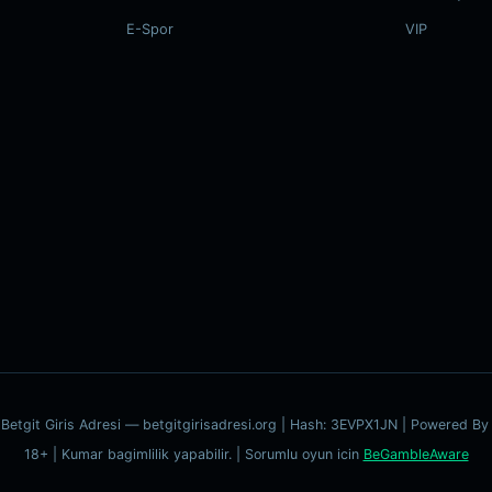
E-Spor
VIP
etgit Giris Adresi — betgitgirisadresi.org | Hash: 3EVPX1JN | Powered B
18+ | Kumar bagimlilik yapabilir. | Sorumlu oyun icin
BeGambleAware