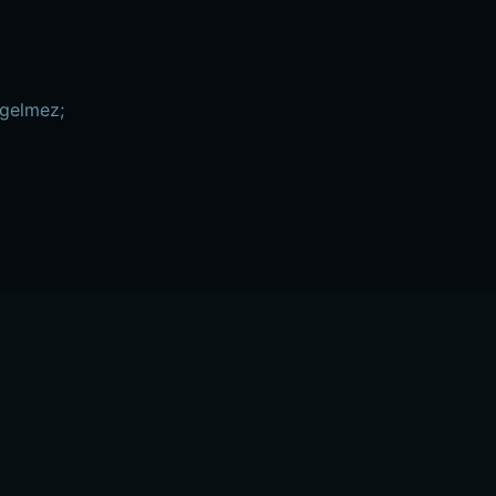
 gelmez;