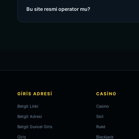
Bu site resmi operator mu?
Bu sayfa guncel erisim rehberidir. Hesap islemleri Betg
GIRIS ADRESI
CASINO
Betgit Linki
Casino
Betgit Adresi
Slot
Betgit Guncel Giris
Rulet
Giris
Blackjack