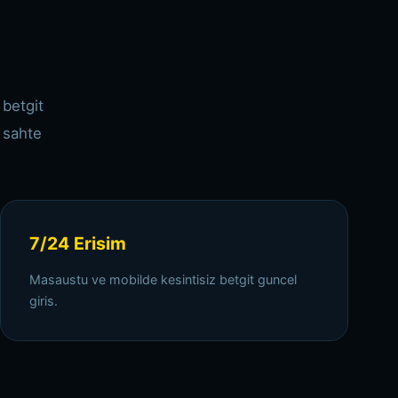
 betgit
e sahte
7/24 Erisim
Masaustu ve mobilde kesintisiz betgit guncel
giris.