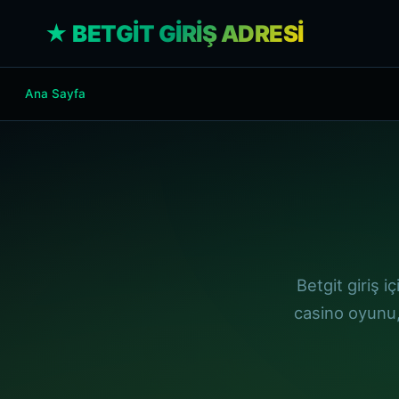
★ BETGİT GİRİŞ ADRESİ
Ana Sayfa
Betgit giriş
casino oyunu, 