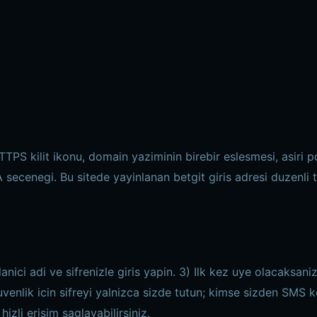
TPS kilit ikonu, domain yaziminin birebir eslesmesi, asiri 
ecenegi. Bu sitede yayinlanan betgit giris adresi duzenli t
anici adi ve sifrenizle giris yapin. 3) Ilk kez uye olacaksani
enlik icin sifreyi yalnizca sizde tutun; kimse sizden SMS 
izli erisim saglayabilirsiniz.