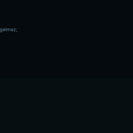
 gelmez;