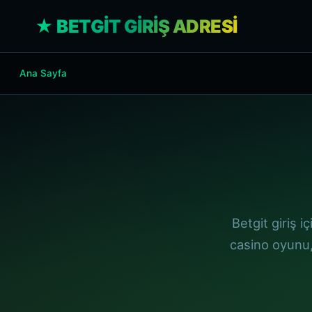
★ BETGİT GİRİŞ ADRESİ
Ana Sayfa
Betgit giriş
casino oyunu, 