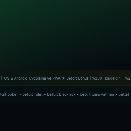
WA ★ Betgit Bonus | %200 Hoşgeldin + %20 Papara + %15 Kripto ★ Betgit Hoş
betgit rulet • betgit blackjack • betgit para yatırma • betgit para çekme • 