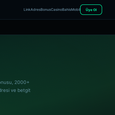
Link
Adres
Bonus
Casino
Bahis
Mobil
Üye Ol
bonusu, 2000+
dresi ve betgit