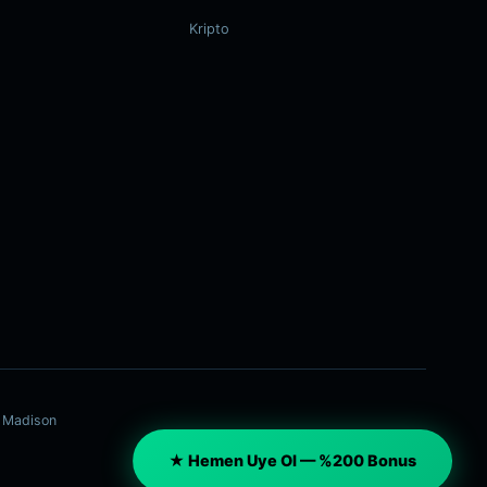
Kripto
y Madison
★ Hemen Uye Ol — %200 Bonus