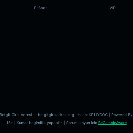
E-Spor
VIP
etgit Giris Adresi — betgitgirisadresi.org | Hash: KP11YGOC | Powered B
18+ | Kumar bagimlilik yapabilir. | Sorumlu oyun icin
BeGambleAware