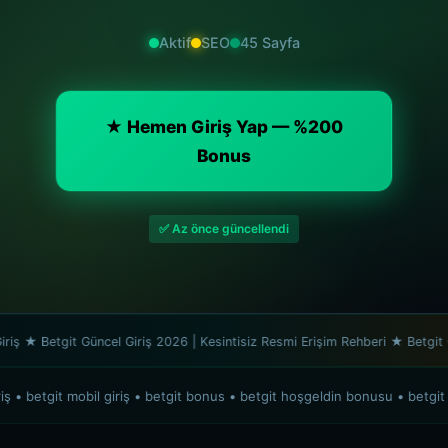
Aktif
SEO
45 Sayfa
★ Hemen Giriş Yap — %200
Bonus
✅ Az önce güncellendi
Güncel Giriş 2026 | Kesintisiz Resmi Erişim Rehberi ★ Betgit Giriş | Hızl
• betgit mobil giriş • betgit bonus • betgit hoşgeldin bonusu • betgit casi