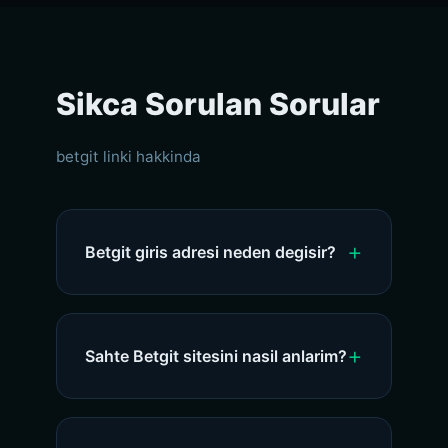
Sikca Sorulan Sorular
betgit linki hakkinda
Betgit giris adresi neden degisir?
Erisim kisitlari nedeniyle yedek domain
devreye alinir. Uyelik ve bakiye ayni kalir;
Sahte Betgit sitesini nasil anlarim?
guncel linki bu sayfadan takip edin.
Asiri indirme dayatmasi, SSL olmamasi,
domain yazim hatalari ve sifre disi SMS