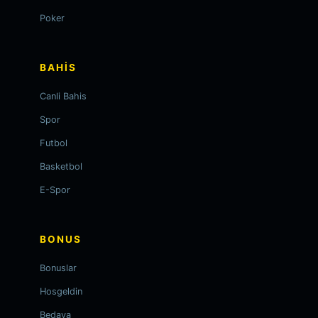
Poker
BAHIS
Canli Bahis
Spor
Futbol
Basketbol
E-Spor
BONUS
Bonuslar
Hosgeldin
Bedava