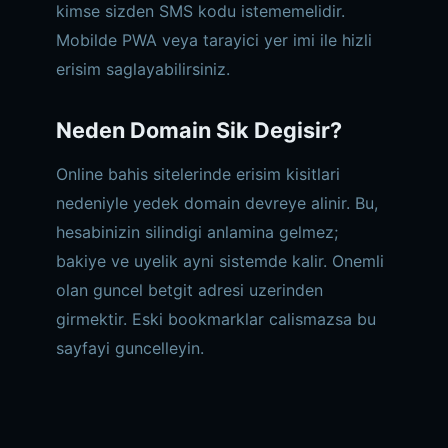
kimse sizden SMS kodu istememelidir.
Mobilde PWA veya tarayici yer imi ile hizli
erisim saglayabilirsiniz.
Neden Domain Sik Degisir?
Online bahis sitelerinde erisim kisitlari
nedeniyle yedek domain devreye alinir. Bu,
hesabinizin silindigi anlamina gelmez;
bakiye ve uyelik ayni sistemde kalir. Onemli
olan guncel betgit adresi uzerinden
girmektir. Eski bookmarklar calismazsa bu
sayfayi guncelleyin.