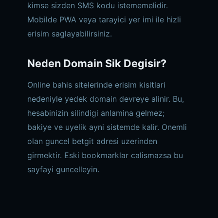
kimse sizden SMS kodu istememelidir.
Mobilde PWA veya tarayici yer imi ile hizli
erisim saglayabilirsiniz.
Neden Domain Sik Degisir?
Online bahis sitelerinde erisim kisitlari
nedeniyle yedek domain devreye alinir. Bu,
hesabinizin silindigi anlamina gelmez;
bakiye ve uyelik ayni sistemde kalir. Onemli
olan guncel betgit adresi uzerinden
girmektir. Eski bookmarklar calismazsa bu
sayfayi guncelleyin.