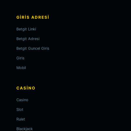
GIRIS ADRESI
Betgit Linki
Betgit Adresi
Betgit Guncel Giris
Giris
Mobil
CASINO
Casino
Slot
Rulet
Blackjack