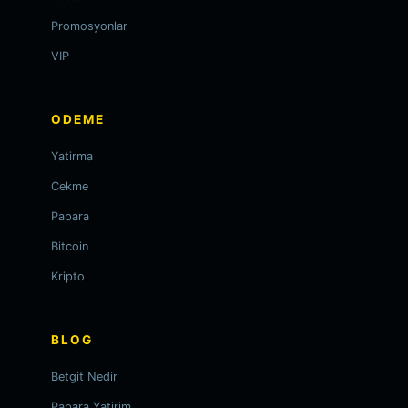
Promosyonlar
VIP
ODEME
Yatirma
Cekme
Papara
Bitcoin
Kripto
BLOG
Betgit Nedir
Papara Yatirim