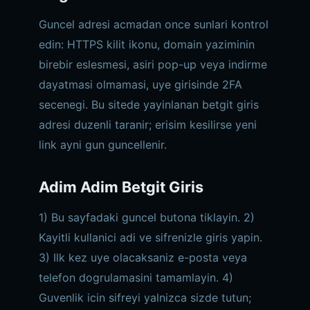
Guncel adresi acmadan once sunlari kontrol
edin: HTTPS kilit ikonu, domain yaziminin
birebir eslesmesi, asiri pop-up veya indirme
dayatmasi olmamasi, uye girisinde 2FA
secenegi. Bu sitede yayinlanan betgit giris
adresi duzenli taranir; erisim kesilirse yeni
link ayni gun guncellenir.
Adim Adim Betgit Giris
1) Bu sayfadaki guncel butona tiklayin. 2)
Kayitli kullanici adi ve sifrenizle giris yapin.
3) Ilk kez uye olacaksaniz e-posta veya
telefon dogrulamasini tamamlayin. 4)
Guvenlik icin sifreyi yalnizca sizde tutun;