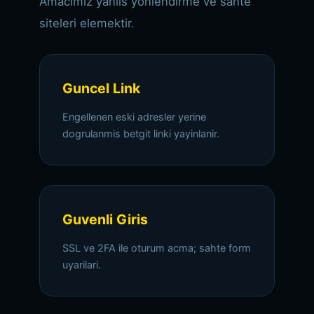
Amacimiz yanlis yonlendirme ve sahte
siteleri elemektir.
Guncel Link
Engellenen eski adresler yerine
dogrulanmis betgit linki yayinlanir.
Guvenli Giris
SSL ve 2FA ile oturum acma; sahte form
uyarilari.