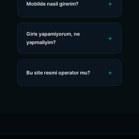
Mobilde nasil girerim?
kodu isteyen formlar risklidir.
Mobil tarayicidan guncel adresi acin veya
PWA olarak ana ekrana ekleyin. Resmi
Giris yapamiyorum, ne
olmayan APK kaynaklarindan kacinin.
yapmaliyim?
Sifre sifirlama, farkli ag/DNS ve guncel
link sirasini deneyin. Olmazsa canli
Bu site resmi operator mu?
destek.
Bu sayfa guncel erisim rehberidir. Hesap
islemleri Betgit platformu uzerinden
yurutulur.