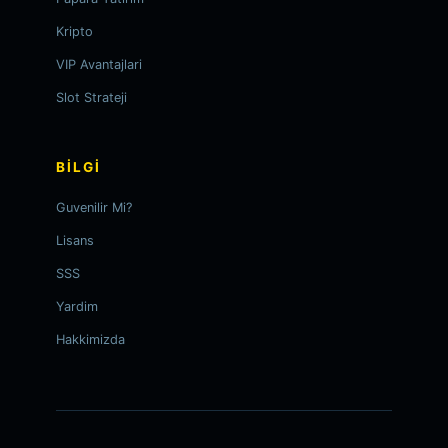
Kripto
VIP Avantajlari
Slot Strateji
BILGI
Guvenilir Mi?
Lisans
SSS
Yardim
Hakkimizda