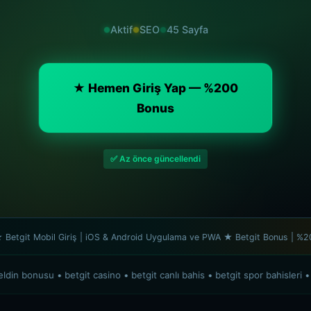
Aktif
SEO
45 Sayfa
★ Hemen Giriş Yap — %200
Bonus
✅ Az önce güncellendi
Mobil Giriş | iOS & Android Uygulama ve PWA ★ Betgit Bonus | %200 Hoşgeldi
n bonusu • betgit casino • betgit canlı bahis • betgit spor bahisleri • bet