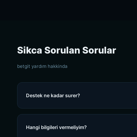
Sikca Sorulan Sorular
betgit yardım hakkinda
Destek ne kadar surer?
Yogunluga gore degisir; tek taleple takip edin.
Hangi bilgileri vermeliyim?