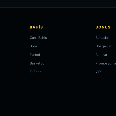
BAHIS
BONUS
Canli Bahis
Bonuslar
Spor
Hosgeldin
Futbol
Bedava
Basketbol
Promosyonla
E-Spor
VIP