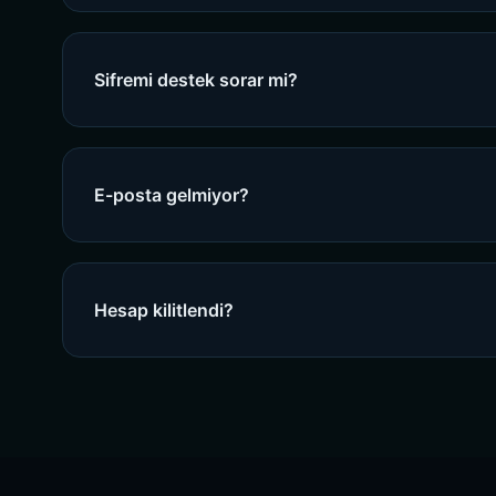
Kullanici adi, islem no, saat, ekran goruntusu.
Sifremi destek sorar mi?
Hayir, asla.
E-posta gelmiyor?
Spam klasoru ve yanlis adres kontrolu yapin.
Hesap kilitlendi?
Guvenlik dogrulamasi gerekebilir; resmi destek.