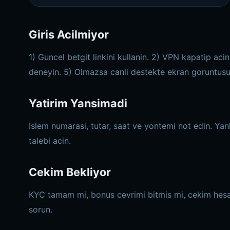
Giris Acilmiyor
1) Guncel betgit linkini kullanin. 2) VPN kapatip acin
deneyin. 5) Olmazsa canli destekte ekran goruntusu
Yatirim Yansimadi
Islem numarasi, tutar, saat ve yontemi not edin. Ya
talebi acin.
Cekim Bekliyor
KYC tamam mi, bonus cevrimi bitmis mi, cekim hesa
sorun.