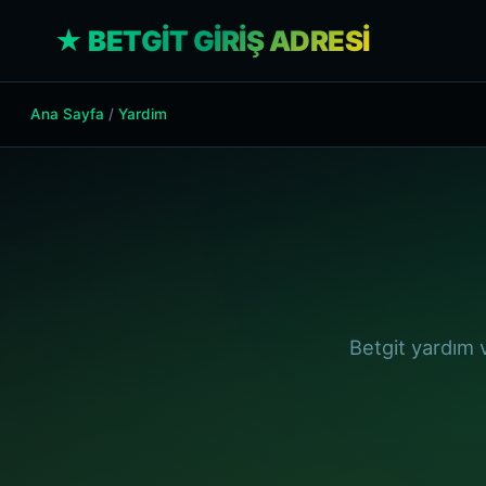
★ BETGİT GİRİŞ ADRESİ
Ana Sayfa
/
Yardim
Betgit yardım 