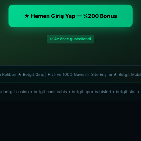
★ Hemen Giriş Yap — %200 Bonus
✅ Az önce güncellendi
ı ve 100% Güvenilir Site Erişimi ★ Betgit Mobil Giriş | iOS & Android Uygu
no • betgit canlı bahis • betgit spor bahisleri • betgit slot • betgit poker