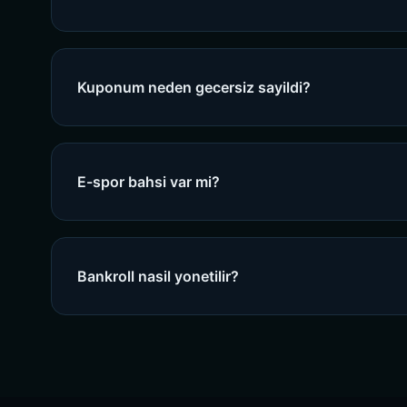
Gol, kart, tempo ve likidite aninda fiyati degistirir.
Kuponum neden gecersiz sayildi?
Mac ertelenmesi, yanlis skor duzeltmesi veya kural ihlali
E-spor bahsi var mi?
Secili turnuvalarda e-spor marketleri acilir; likidite degis
Bankroll nasil yonetilir?
Mac basi sabit yuzde kurali ve kayip limiti kullanin.