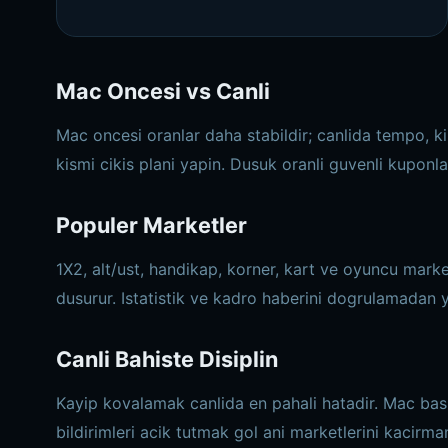
Mac Oncesi vs Canli
Mac oncesi oranlar daha stabildir; canlida tempo, ki
kismi cikis plani yapin. Dusuk oranli guvenli kuponlar
Populer Marketler
1X2, alt/ust, handikap, korner, kart ve oyuncu mark
dusurur. Istatistik ve kadro haberini dogrulamadan
Canli Bahiste Disiplin
Kayip kovalamak canlida en pahali hatadir. Mac basi
bildirimleri acik tutmak gol ani marketlerini kacirm