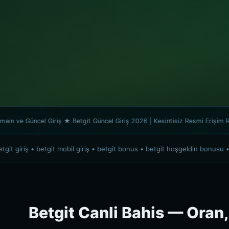
 Güncel Giriş 2026 | Kesintisiz Resmi Erişim Rehberi ★ Betgit Giriş | Hızl
• betgit mobil giriş • betgit bonus • betgit hoşgeldin bonusu • betgit casi
Betgit Canli Bahis — Oran,