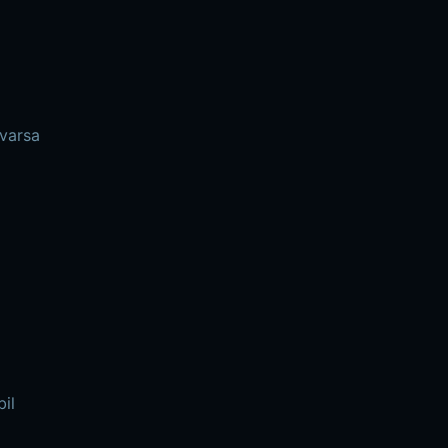
 varsa
il