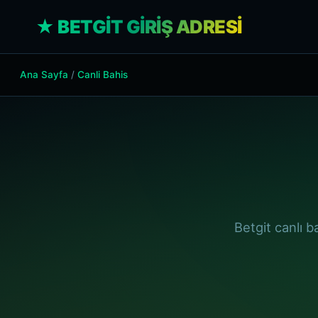
★ BETGİT GİRİŞ ADRESİ
Ana Sayfa
/
Canli Bahis
Betgit canlı b