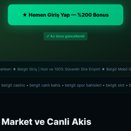
★ Hemen Giriş Yap — %200 Bonus
✅ Az önce güncellendi
ı ve 100% Güvenilir Site Erişimi ★ Betgit Mobil Giriş | iOS & Android Uygu
no • betgit canlı bahis • betgit spor bahisleri • betgit slot • betgit poke
 Market ve Canli Akis